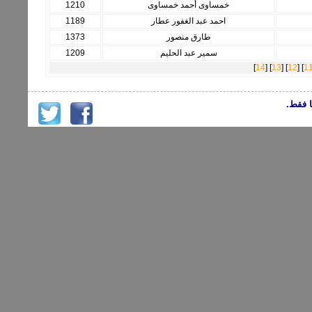
خمساوى أحمد خمساوى
1210
احمد عبد الغفور عطار
1189
طارق منصور
1373
سمير عبد الحليم
1209
]
14
] [
13
] [
12
] [
1