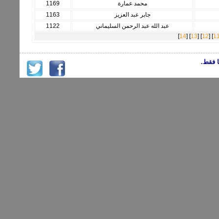
محمد عمارة
1169
جابر عبد العزيز
1163
عبد الله عبد الرحمن السليماني
1122
]
14
] [
13
] [
12
] [
1