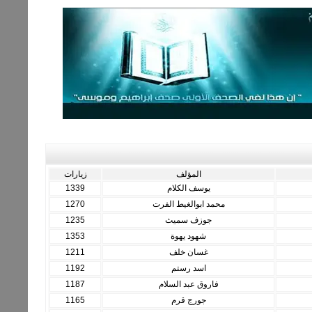
المؤلف
زيارات
يوسف الكلام
1339
محمد ابوالغيط الفرت
1270
جوزف سميث
1235
شهود يهوة
1353
غسان خلف
1211
اسد رستم
1192
فاروق عبد السلام
1187
جورج قرم
1165