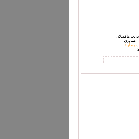
جريت ماكميلان
د السديري
 مطلوبة