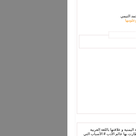
مد التيمي
علومها
يمنية و علاقتها باللغة العربية
ارت بها عالم الأدب # الأسباب التي