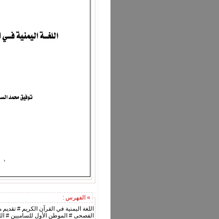
» الفهرس :
اللغة اليمنية في القرآن الكريم # تقديم 
الفصحى # الموطن الأول للساميين # اللغا