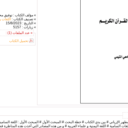
» مؤلف الكتاب : توفيق مح
» تصنيف الكتاب :
اللغات و
» التاريخ : 15/8/2023
» زيارات : 5157
» عدد الملفات (1) :
تحميل الكتاب
مطهر الإرياني # بين يدي الكتاب # خطة البحث # المبحث الأول # المبحث الأول : اللغة السامية ال
ت السامية # اللغة اليمنية و علماء العربية # و من هذه المصادر التي أخذت هذه المناظرة قط