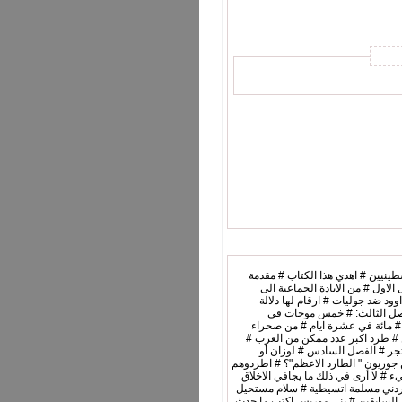
طينيين # اهدي هذا الكتاب # مقدمة
ة الى ماتسي # قاموس مختصر للاسماء الواردة # بت مختصر بأحدث السنوات 19947*1949 # الفصل الاول # من الابادة الجماعية الى
د ضد جوليات # ارقام لها دلالة
خلى عبد الله عن فاروق # الفصل الثالث: # خمس موجات في
 # مائة في عشرة ايام # من صحراء
ين # طرد اكبر عدد ممكن من العرب #
المشاحنات في مجلس الوزراء # الترانسفير # يصبح رسميا # صورة رسمية من الخروج # 200 ألف هكتار و 72 ألف مسكن و 8700 متجر # الفصل السادس # لوزان أو
ن جوريون " الطارد الاعظم"؟ # اطردوهم
ء # لا أرى في ذلك ما يجافي الاخلاق
الاردني مسلمة اتسيطية # سلام مستحيل
سى السابقين # بني موريس اكتب ما حدث