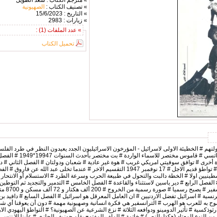
» مترجم الكتاب : سعد الطويل
» تصنيف الكتاب :
الصهيونية
» التاريخ : 15/6/2023
» زيارات : 2983
» عدد الملفات (1) :
تحميل الكتاب
لتهم # الخطيئة الاولى لاسرائيل - المؤرخون الاسرائيليون الجدد يعيدون النظر في طرد الفلس
المترجم # مقدمة المؤلف - العود
خرى # توافق سوفيتي امريكي غريب # هوة غير عادية # شعبان ودولتان # الفصل الثاني # داوو
حاسمة # اسلحة الغرب واسلحة الشرق # تواطؤ قديم الاجل # 17 نوفمبر 1947 التقسيم الاخر # عندما ت
ينيين اولا # الخطة دالبت والتحول في طبيعة الحرب وسرعة الطرد # الاستسلام أو الانتحار
 الفصل الرابع # دير ياسين لاستثناء والقاعدة # الفصل الخامس # التدمير والتجديد ثم التوط
رنسية # اسرائيل تفضل الاردنيين # ان العامل المعرقل هو اسرائيل # الفصل السابع # دافيد ب
موح به للعرب هو الهرب # الترانسفير هي فكرة انسانية وصهيونية مهمة # دون أن يعوقنا أي شي
ثوذكسية # تأثير الدومينو ودوافعه الثلاثة # نزع الشرعية عن الصهيونية؟ # التواطؤ اليهودي 
 من النوع المعتاد (هكذا بالنص) # خاتمة # الملف المفتوح بقلم جوزيف الجازي # علينا الا نن