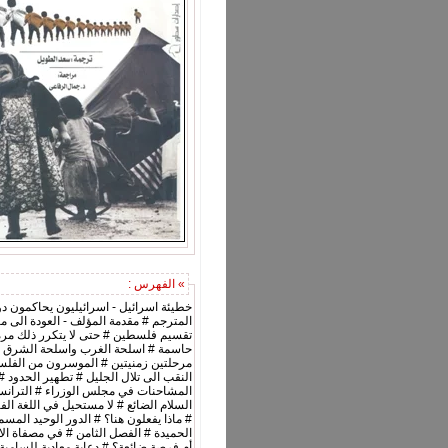
» الفهرس :
خطيئة اسرائيل - اسرائيليون يحاكمون دو
تقسيم فلسطين # حتى لا يتكرر ذلك مرة أ
مرحلتين زمنيتين # الموسرون من الفلسط
النقب الى تلال الجليل # تطهير الحدود #
السلام الضائع # لا مستحيل في اللغة الف
# ماذا يفعلون هنا؟ # الدور الوحيد المس
الحميدة # الفصل الثامن # في مصفاة الار
أم فرصة ضائعة؟ # دعاية معادية للسامية