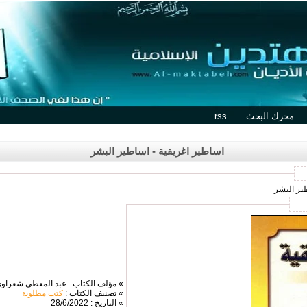
محرك البحث
rss
اساطير اغريقية - اساطير البشر
طير البشر
» مؤلف الكتاب : عبد المعطي شعراو
» تصنيف الكتاب :
كتب مطلوبة
» التاريخ : 28/6/2022