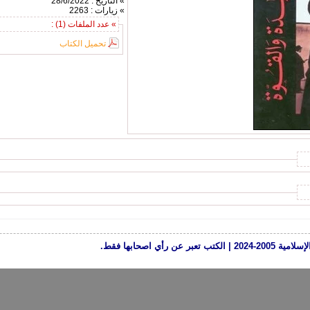
» التاريخ : 28/6/2022
» زيارات : 2263
» عدد الملفات (1) :
تحميل الكتاب
رأي اصحابها فقط.