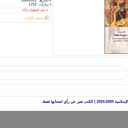
» التاريخ : 28/6/2022
» زيارات : 1253
» عدد الملفات (1) :
تحميل الكتاب
رأي اصحابها فقط.