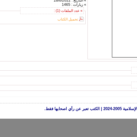
» التاريخ : 28/6/2022
» زيارات : 1465
» عدد الملفات (1) :
تحميل الكتاب
رأي اصحابها فقط.