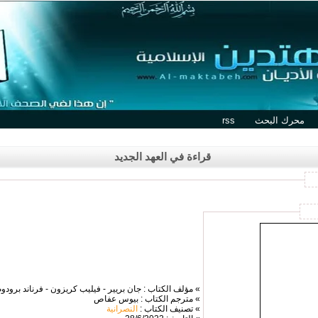
محرك البحث
rss
قراءة في العهد الجديد
» مؤلف الكتاب : جان بريير - فيليب كريزون - فرناند برودوم 
» مترجم الكتاب : بيوس عفاص
» تصنيف الكتاب :
النصرانية