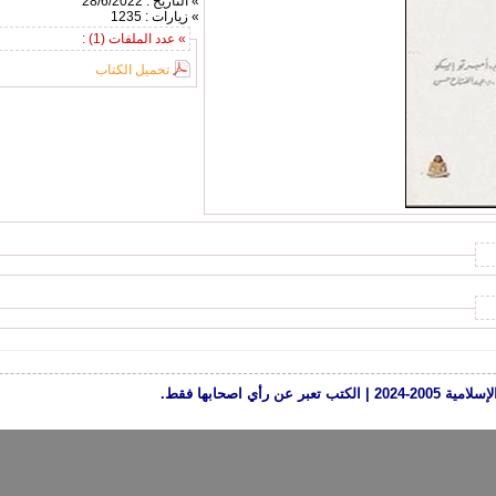
» التاريخ : 28/6/2022
» زيارات : 1235
» عدد الملفات (1) :
تحميل الكتاب
رأي اصحابها فقط.