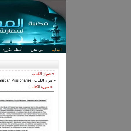
البداية
من نحن
أسئلة مكررة
» عنوان الكتاب :
» عنوان الكتاب : Jewish answers to Christian Missionaries
» صورة الكتاب :