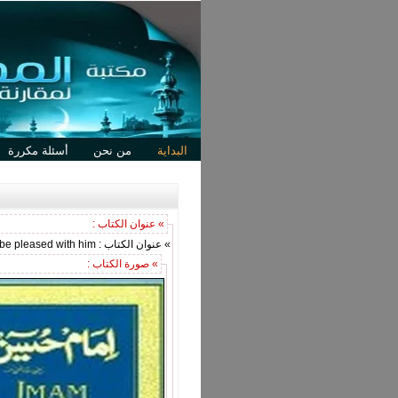
البداية
من نحن
أسئلة مكررة
» عنوان الكتاب :
» عنوان الكتاب : Imam Hussain may Allah be pleased with him
» صورة الكتاب :