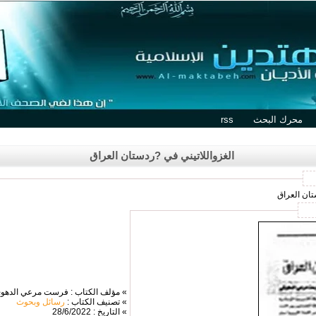
محرك البحث
rss
الغزواللاتيني في ?ردستان العراق
تان العراق
» مؤلف الكتاب : فرست مرعي الدهو
» تصنيف الكتاب :
رسائل وبحوث
» التاريخ : 28/6/2022