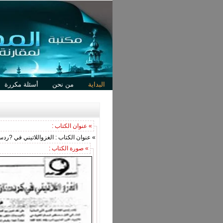
البداية
من نحن
أسئلة مكررة
» عنوان الكتاب :
» عنوان الكتاب : الغزواللاتيني في ?ردس
» صورة الكتاب :