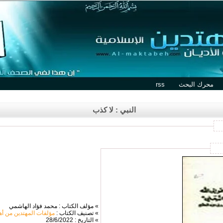
محرك البحث
rss
النبي : لا كذب
» مؤلف الكتاب : محمد فؤاد الهاشمي
» تصنيف الكتاب :
مؤلفات المهتدين من أه
» التاريخ : 28/6/2022